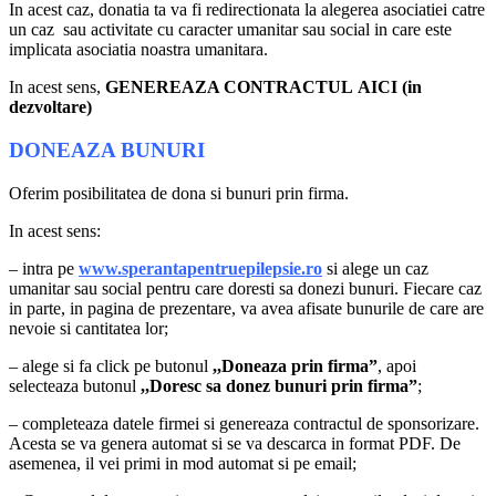
In acest caz, donatia ta va fi redirectionata la alegerea asociatiei catre
un caz sau activitate cu caracter umanitar sau social in care este
implicata asociatia noastra umanitara.
In acest sens,
GENEREAZA CONTRACTUL AICI (in
dezvoltare)
DONEAZA BUNURI
Oferim posibilitatea de dona si bunuri prin firma.
In acest sens:
– intra pe
www.sperantapentruepilepsie.ro
si alege un caz
umanitar sau social pentru care doresti sa donezi bunuri. Fiecare caz
in parte, in pagina de prezentare, va avea afisate bunurile de care are
nevoie si cantitatea lor;
– alege si fa click pe butonul
,,Doneaza prin firma”
, apoi
selecteaza butonul
,,Doresc sa donez bunuri prin firma”
;
– completeaza datele firmei si genereaza contractul de sponsorizare.
Acesta se va genera automat si se va descarca in format PDF. De
asemenea, il vei primi in mod automat si pe email;