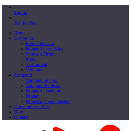
Sign in
Join for free
Home
Despre noi
Echipa Noastra
Donatori pers. fizice
Sponsori Firme
Presa
Testimonial
Voluntari
Campanii
Campanii in curs
Campanii finalizate
Donatori in actiune
Noutati
Doneaza ziua de nastere
Directioneaza 3,5%
Blog
Contact