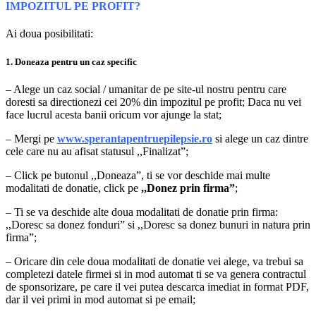
IMPOZITUL PE PROFIT?
Ai doua posibilitati:
1. Doneaza pentru un caz specific
– Alege un caz social / umanitar de pe site-ul nostru pentru care
doresti sa directionezi cei 20% din impozitul pe profit; Daca nu vei
face lucrul acesta banii oricum vor ajunge la stat;
– Mergi pe
www.sperantapentruepilepsie.ro
si alege un caz dintre
cele care nu au afisat statusul ,,Finalizat”;
– Click pe butonul ,,Doneaza”, ti se vor deschide mai multe
modalitati de donatie, click pe
,,Donez prin firma”
;
– Ti se va deschide alte doua modalitati de donatie prin firma:
,,Doresc sa donez fonduri” si ,,Doresc sa donez bunuri in natura prin
firma”;
– Oricare din cele doua modalitati de donatie vei alege, va trebui sa
completezi datele firmei si in mod automat ti se va genera contractul
de sponsorizare, pe care il vei putea descarca imediat in format PDF,
dar il vei primi in mod automat si pe email;