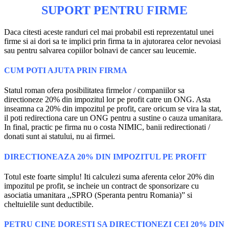
SUPORT PENTRU FIRME
Daca citesti aceste randuri cel mai probabil esti reprezentatul unei
firme si ai dori sa te implici prin firma ta in ajutorarea celor nevoiasi
sau pentru salvarea copiilor bolnavi de cancer sau leucemie.
CUM POTI AJUTA PRIN FIRMA
Statul roman ofera posibilitatea firmelor / companiilor sa
directioneze 20% din impozitul lor pe profit catre un ONG. Asta
inseamna ca 20% din impozitul pe profit, care oricum se vira la stat,
il poti redirectiona care un ONG pentru a sustine o cauza umanitara.
In final, practic pe firma nu o costa NIMIC, banii redirectionati /
donati sunt ai statului, nu ai firmei.
DIRECTIONEAZA 20% DIN IMPOZITUL PE PROFIT
Totul este foarte simplu! Iti calculezi suma aferenta celor 20% din
impozitul pe profit, se incheie un contract de sponsorizare cu
asociatia umanitara ,,SPRO (Speranta pentru Romania)” si
cheltuielile sunt deductibile.
PETRU CINE DORESTI SA DIRECTIONEZI CEI 20% DIN