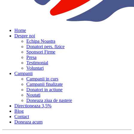
Home
Despre noi
Echipa Noastra
Donatori pers. fizice
Sponsori Firme
Presa
Testimonial
Voluntari
Campanii
Campanii in curs
Campanii finalizate
Donatori in actiune
Noutati
Doneaza ziua de nastere
Directioneaza 3,5%
Blog
Contact
Doneaza acum