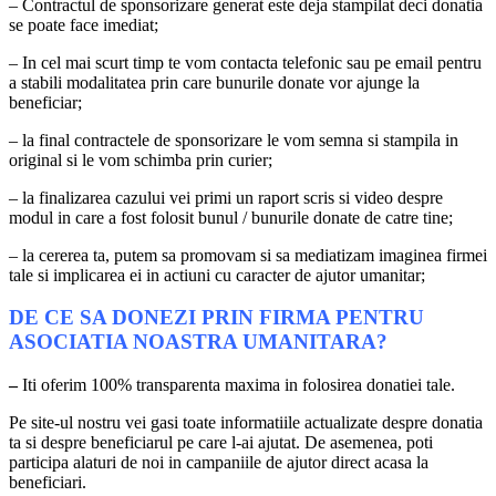
– Contractul de sponsorizare generat este deja stampilat deci donatia
se poate face imediat;
– In cel mai scurt timp te vom contacta telefonic sau pe email pentru
a stabili modalitatea prin care bunurile donate vor ajunge la
beneficiar;
– la final contractele de sponsorizare le vom semna si stampila in
original si le vom schimba prin curier;
– la finalizarea cazului vei primi un raport scris si video despre
modul in care a fost folosit bunul / bunurile donate de catre tine;
– la cererea ta, putem sa promovam si sa mediatizam imaginea firmei
tale si implicarea ei in actiuni cu caracter de ajutor umanitar;
DE CE SA DONEZI PRIN FIRMA PENTRU
ASOCIATIA NOASTRA UMANITARA?
–
Iti oferim 100% transparenta maxima in folosirea donatiei tale.
Pe site-ul nostru vei gasi toate informatiile actualizate despre donatia
ta si despre beneficiarul pe care l-ai ajutat. De asemenea, poti
participa alaturi de noi in campaniile de ajutor direct acasa la
beneficiari.