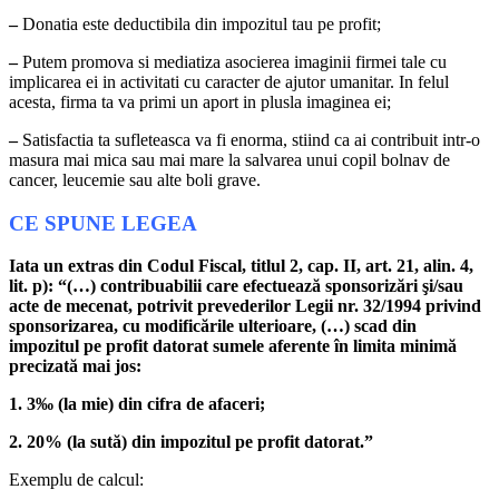
–
Donatia este deductibila din impozitul tau pe profit;
–
Putem promova si mediatiza asocierea imaginii firmei tale cu
implicarea ei in activitati cu caracter de ajutor umanitar. In felul
acesta, firma ta va primi un aport in plusla imaginea ei;
–
Satisfactia ta sufleteasca va fi enorma, stiind ca ai contribuit intr-o
masura mai mica sau mai mare la salvarea unui copil bolnav de
cancer, leucemie sau alte boli grave.
CE SPUNE LEGEA
Iata un extras din Codul Fiscal, titlul 2, cap. II, art. 21, alin. 4,
lit. p): “(…) contribuabilii care efectuează sponsorizări şi/sau
acte de mecenat, potrivit prevederilor Legii nr. 32/1994 privind
sponsorizarea, cu modificările ulterioare, (…) scad din
impozitul pe profit datorat sumele aferente în limita minimă
precizată mai jos:
1. 3‰ (la mie) din cifra de afaceri;
2. 20% (la sută) din impozitul pe profit datorat.”
Exemplu de calcul: