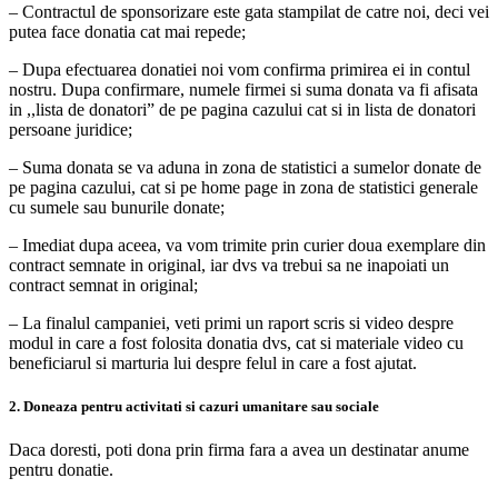
– Contractul de sponsorizare este gata stampilat de catre noi, deci vei
putea face donatia cat mai repede;
– Dupa efectuarea donatiei noi vom confirma primirea ei in contul
nostru. Dupa confirmare, numele firmei si suma donata va fi afisata
in ,,lista de donatori” de pe pagina cazului cat si in lista de donatori
persoane juridice;
– Suma donata se va aduna in zona de statistici a sumelor donate de
pe pagina cazului, cat si pe home page in zona de statistici generale
cu sumele sau bunurile donate;
– Imediat dupa aceea, va vom trimite prin curier doua exemplare din
contract semnate in original, iar dvs va trebui sa ne inapoiati un
contract semnat in original;
– La finalul campaniei, veti primi un raport scris si video despre
modul in care a fost folosita donatia dvs, cat si materiale video cu
beneficiarul si marturia lui despre felul in care a fost ajutat.
2. Doneaza pentru activitati si cazuri umanitare sau sociale
Daca doresti, poti dona prin firma fara a avea un destinatar anume
pentru donatie.