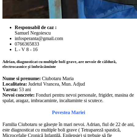
Responsabil de caz :
Samuel Negoiescu
infosperanta@gmail.com
0766365833
L - V 8 - 16
Adrian, diagnosticat cu multiple boli grave, are nevoie de căldură,
electrocasnice și îmbrăcăminte
Nume si prenume:
Ciubotaru Maria
Localitatea:
Judetul Vrancea, Mun. Adjud
Varsta:
53 ani
Nevoi concrete:
Fonduri pentru nevoi personale, frigider, masina de
spalat, aragaz, imbracaminte, incaltaminte si scutece.
Povestea Mariei
Familia Ciubotaru se găsește în mari nevoi. Adrian, fiul de 22 de ani,
este diagnosticat cu multiple boli grave ( Tetrapareză spastică,
Microcefalie Cronică Infantilă, Epilepsie) și trebuie să fie