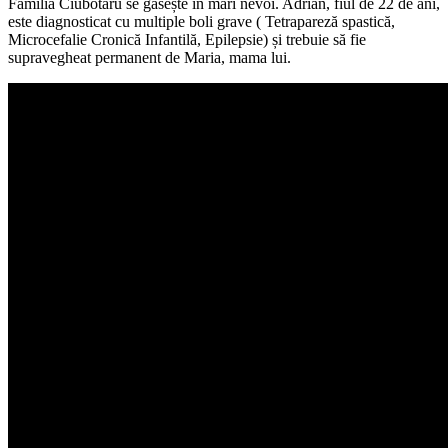
Familia Ciubotaru se găsește în mari nevoi. Adrian, fiul de 22 de ani,
este diagnosticat cu multiple boli grave ( Tetrapareză spastică,
Microcefalie Cronică Infantilă, Epilepsie) și trebuie să fie
supravegheat permanent de Maria, mama lui.