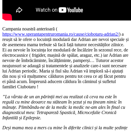
Campania noastră anterioară (
https://www.sperantapentruromania.ro/cause/ciobotaru-adrian2/
) a
reușit să le ofere o locuință modulară dar Adrian are nevoi speciale și
de asemenea mama trebuie să facă față tuturor necesităților zilnice.
Ei au nevoie în locuința lor modulară de încălzire în sezonul rece, de
electrocasnice ( frigider, mașină de spălat, aragaz, etc.) iar Adrian are
nevoie de îmbrăcăminte, încălțăminte, pamperși… Tuturor acestor
neajunsuri se adaugă și tratamentele și analizele care-i sunt necesare
lui Adrian periodic. Maria și fiul său Adrian vă imploră să-i ajutați
din nou și vă mulțumesc călduros pentru tot ceea ce ați făcut pentru
ei până acum. Împreună aducem căldura în căminul și sufletul
familiei Ciubotaru !
”La vârsta de un an părinții mei au realizat că ceva nu este în
regulă cu mine deoarce nu stăteam în șezut și nu țineam nimic în
mânuțe. Plimbându-ne de la medic la medic ne-am ales în final cu
diagnosticul meu: Tetrapareză Spastică, Microcefalie Cronică
Infantilă și Epilepsie.
Deși mama mea a mers cu mine în diferite clinici și la multe ședințe