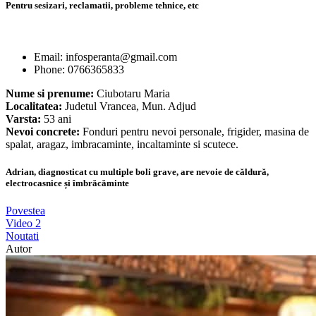
Pentru sesizari, reclamatii, probleme tehnice, etc
Email: infosperanta@gmail.com
Phone: 0766365833
Nume si prenume:
Ciubotaru Maria
Localitatea:
Judetul Vrancea, Mun. Adjud
Varsta:
53 ani
Nevoi concrete:
Fonduri pentru nevoi personale, frigider, masina de
spalat, aragaz, imbracaminte, incaltaminte si scutece.
Adrian, diagnosticat cu multiple boli grave, are nevoie de căldură,
electrocasnice și îmbrăcăminte
Povestea
Video
2
Noutati
Autor