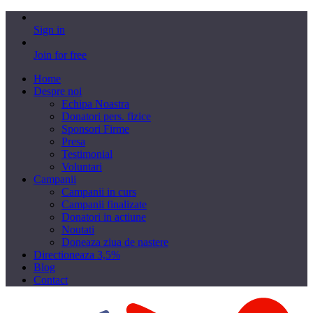
Sign in
Join for free
Home
Despre noi
Echipa Noastra
Donatori pers. fizice
Sponsori Firme
Presa
Testimonial
Voluntari
Campanii
Campanii in curs
Campanii finalizate
Donatori in actiune
Noutati
Doneaza ziua de nastere
Directioneaza 3,5%
Blog
Contact