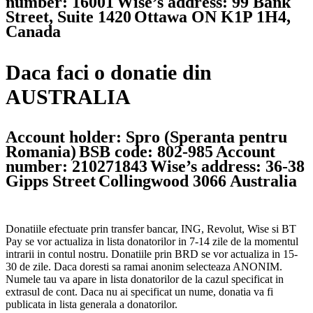
number: 16001
Wise’s address: 99 Bank
Street, Suite 1420
Ottawa ON K1P 1H4,
Canada
Daca faci o donatie din
AUSTRALIA
Account holder: Spro (Speranta pentru
Romania)
BSB code: 802-985
Account
number: 210271843
Wise’s address: 36-38
Gipps Street
Collingwood 3066 Australia
Donatiile efectuate prin transfer bancar, ING, Revolut, Wise si BT
Pay se vor actualiza in lista donatorilor in 7-14 zile de la momentul
intrarii in contul nostru. Donatiile prin BRD se vor actualiza in 15-
30 de zile. Daca doresti sa ramai anonim selecteaza ANONIM.
Numele tau va apare in lista donatorilor de la cazul specificat in
extrasul de cont. Daca nu ai specificat un nume, donatia va fi
publicata in lista generala a donatorilor.