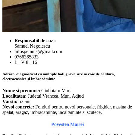
Responsabil de caz :
Samuel Negoiescu
infosperanta@gmail.com
0766365833
L - V 8 - 16
Adrian, diagnosticat cu multiple boli grave, are nevoie de căldură,
electrocasnice și îmbrăcăminte
Nume si prenume:
Ciubotaru Maria
Localitatea:
Judetul Vrancea, Mun. Adjud
Varsta:
53 ani
Nevoi concrete:
Fonduri pentru nevoi personale, frigider, masina de
spalat, aragaz, imbracaminte, incaltaminte si scutece.
Povestea Mariei